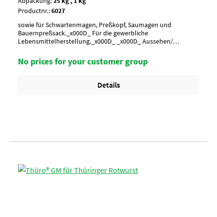
Abpackung:
25 kg , 1 kg
Productnr.:
6027
sowie für Schwartenmagen, Preßkopf, Saumagen und
Bauernpreßsack._x000D_ Für die gewerbliche
Lebensmittelherstellung._x000D_ _x000D_ Aussehen/
CharakterAnwendung/ g je kgUmverpackungPalette à 30
SackArtikel-StatusHalal geeignet
No prices for your customer group
Details