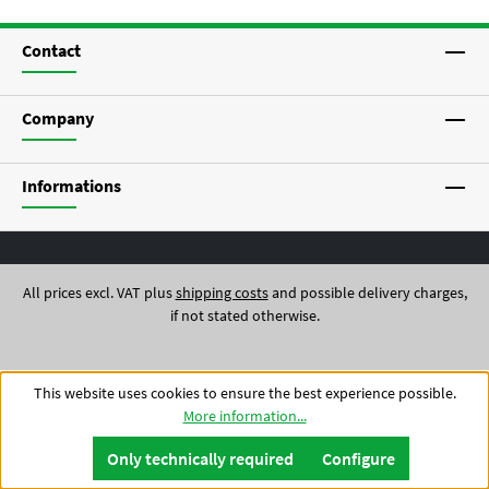
Contact
Company
Informations
All prices excl. VAT plus
shipping costs
and possible delivery charges,
if not stated otherwise.
This website uses cookies to ensure the best experience possible.
More information...
© 2026 Lay Gewürze - Theme realized by
Coolbax
Only technically required
Configure