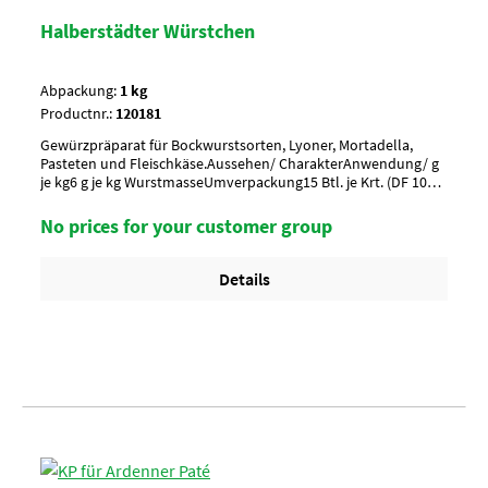
Halberstädter Würstchen
Abpackung:
1 kg
Productnr.:
120181
Gewürzpräparat für Bockwurstsorten, Lyoner, Mortadella,
Pasteten und Fleischkäse.Aussehen/ CharakterAnwendung/ g
je kg6 g je kg WurstmasseUmverpackung15 Btl. je Krt. (DF 100) /
36 Krt. per Palette
No prices for your customer group
Details