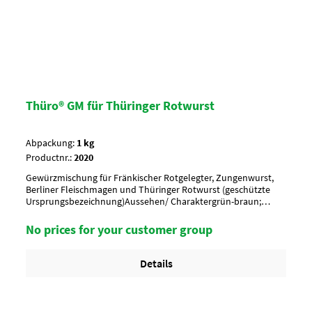
Thüro® GM für Thüringer Rotwurst
Abpackung:
1 kg
Productnr.:
2020
Gewürzmischung für Fränkischer Rotgelegter, Zungenwurst,
Berliner Fleischmagen und Thüringer Rotwurst (geschützte
Ursprungsbezeichnung)Aussehen/ Charaktergrün-braun;
Pfeffer, Nelken, Piment, Majoran, ThymianAnwendung/ g je
kg6-8 g und 18-20 Nitritpökelsalz je kgUmverpackung10 Btl. je
No prices for your customer group
Krt. (DF 100) / 36 Krt. per Palette
Details