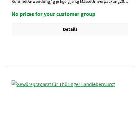
KümmelAnwendung/ g je kg6 g je kg MasseUmverpackung20
Kan. pro Lage/ 3 Lagen pro Palette = 60 Kanister
No prices for your customer group
Details