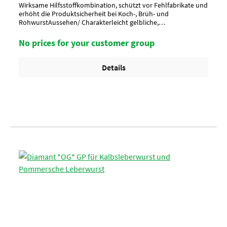
Wirksame Hilfsstoffkombination, schützt vor Fehlfabrikate und
erhöht die Produktsicherheit bei Koch-, Brüh- und
RohwurstAussehen/ Charakterleicht gelbliche,
klarAnwendung/ g je kgbei Leberwurst: 3 g je kg, bei
Einlagefleisch: 5-10 g je kg; bei Brühwurst: 5-10 g je kg, bei
No prices for your customer group
Rohwurst: 10 g je kg; bei Zwiebelmettwurst:10 g je
kgUmverpackung30 Kan. pro Lage/ 3-4 Lagen pro Palette = 90-
120 KanisterArtikel-StatusHalal geeignet
Details