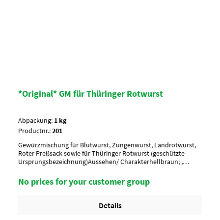
*Original* GM für Thüringer Rotwurst
Abpackung:
1 kg
Productnr.:
201
Gewürzmischung für Blutwurst, Zungenwurst, Landrotwurst,
Roter Preßsack sowie für Thüringer Rotwurst (geschützte
Ursprungsbezeichnung)Aussehen/ Charakterhellbraun; ,
Coriander, Nelken, Paprika, Muskatnuss, Kümmel, Piment,
Zwiebel, Chilli, MajoranAnwendung/ g je kgnach Geschmack
No prices for your customer group
würzen, 5 g je kgUmverpackung15 Btl. je Krt. (DF 100) / 36 Krt.
per Palette
Details