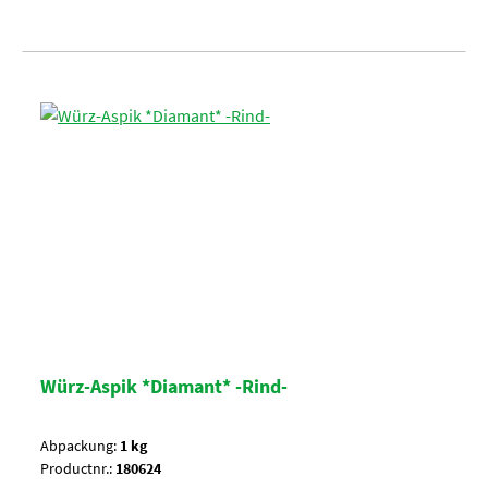
Würz-Aspik *Diamant* -Rind-
Abpackung:
1 kg
Productnr.:
180624