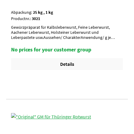
Abpackung:
25 kg , 1 kg
Productnr.:
3021
Gewürzpräparat für Kalbsleberwurst, Feine Leberwurst,
Aachener Leberwurst, Holsteiner Leberwurst und
Leberpastete usw.Aussehen/ CharakterAnwendung/ g je
kgUmverpackungPalette à 20 SackArtikel-StatusHalal
zertifiziert
No prices for your customer group
Details