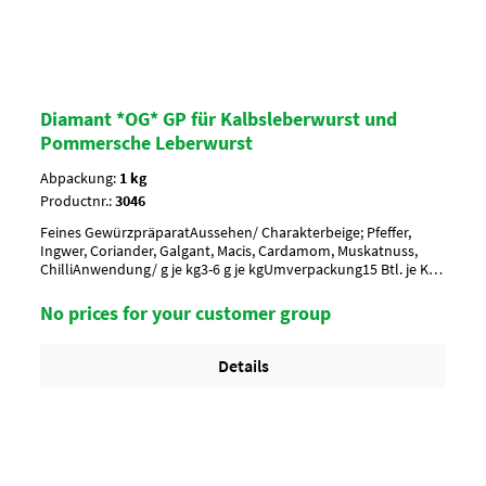
Diamant *OG* GP für Kalbsleberwurst und
Pommersche Leberwurst
Abpackung:
1 kg
Productnr.:
3046
Feines GewürzpräparatAussehen/ Charakterbeige; Pfeffer,
Ingwer, Coriander, Galgant, Macis, Cardamom, Muskatnuss,
ChilliAnwendung/ g je kg3-6 g je kgUmverpackung15 Btl. je Krt.
(DF 100) / 36 Krt. per Palette
No prices for your customer group
Details