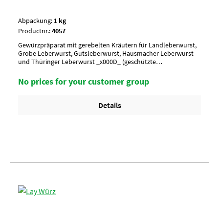
Abpackung:
1 kg
Productnr.:
4057
Gewürzpräparat mit gerebelten Kräutern für Landleberwurst,
Grobe Leberwurst, Gutsleberwurst, Hausmacher Leberwurst
und Thüringer Leberwurst _x000D_ (geschützte
Ursprungsbezeichnung)Aussehen/ Charakterbraun, mit
gerebeltem Majoran; Pfeffer, Ingwer, Nelken, Muskatnuss,
No prices for your customer group
Zwiebel, PimentAnwendung/ g je kgnach Geschmack würzen,
6-7 g je kgUmverpackung10 Btl. je Krt. (DF 100) / 36 Krt. per
PaletteArtikel-StatusHalal geeignet
Details