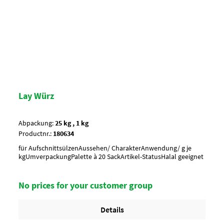
Lay Würz
Abpackung:
25 kg , 1 kg
Productnr.:
180634
für AufschnittsülzenAussehen/ CharakterAnwendung/ g je
kgUmverpackungPalette à 20 SackArtikel-StatusHalal geeignet
No prices for your customer group
Details