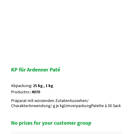
KP für Ardenner Paté
Abpackung:
25 kg , 1 kg
Productnr.:
4070
Präparat mit würzenden ZutatenAussehen/
CharakterAnwendung/ g je kgUmverpackungPalette à 30 Sack
No prices for your customer group