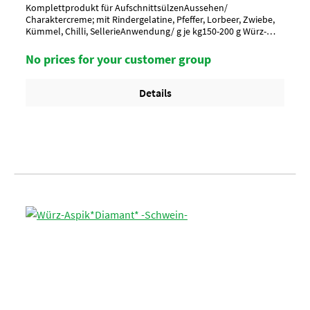
Komplettprodukt für AufschnittsülzenAussehen/
Charaktercreme; mit Rindergelatine, Pfeffer, Lorbeer, Zwiebe,
Kümmel, Chilli, SellerieAnwendung/ g je kg150-200 g Würz-
Aspik rückstandslos in 1 Liter heißem Leitungswasser
auflösenUmverpackung20 Btl. je Krt. (DF 100) / 36 Krt. per
No prices for your customer group
Palette
Details