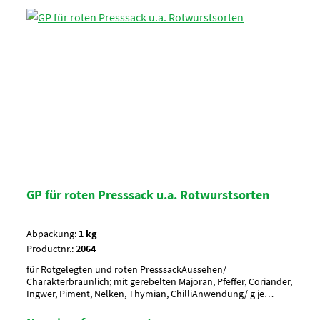
GP für roten Presssack u.a. Rotwurstsorten
Abpackung:
1 kg
Productnr.:
2064
für Rotgelegten und roten PresssackAussehen/
Charakterbräunlich; mit gerebelten Majoran, Pfeffer, Coriander,
Ingwer, Piment, Nelken, Thymian, ChilliAnwendung/ g je
kgnach Geschmack würzen, ca. 6 g je kgUmverpackung20 Btl. je
Krt. (DF 100) / 36 Krt. per PaletteArtikel-StatusHalal geeignet