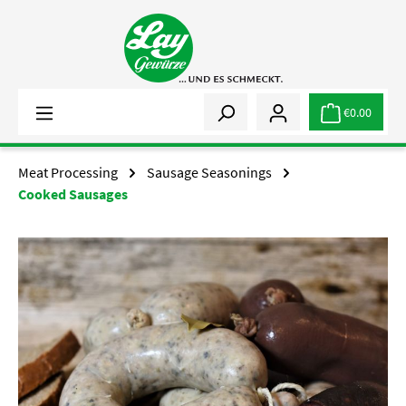
Skip to main content
€0.00
Meat Processing
Sausage Seasonings
Cooked Sausages