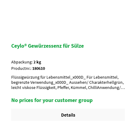
Ceylo® Gewürzessenz für Sülze
Abpackung:
2 kg
Productnr.:
180610
Flüssigwürzung für Lebensmittel_x000D_ Für Lebensmittel,
begrenzte Verwendung_x000D_ Aussehen/ Charakterhellgrün,
leicht viskose Flüssigkeit, Pfeffer, Kümmel, ChilliAnwendung/ g
je kgnach Geschmack würzen, ca. 2 g je kgUmverpackung50
Kan. pro Lage/ 4 Lagen pro Palette = 200 Kanister
No prices for your customer group
Details