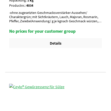
Abpackung:
1 kg
Productnr.:
4034
-ohne zugesetzten Geschmacksverstärker-Aussehen/
Charaktergrün; mit Sichtkräutern, Lauch, Majoran, Rosmarin,
Pfeffer, ZwiebelAnwendung/ g je kgnach Geschmack würzen, 7
g je kgUmverpackung12 Btl. je Krt. (DF 100) / 36 Krt. per
PaletteArtikel-StatusHalal geeignet
No prices for your customer group
Details