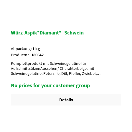
Würz-Aspik*Diamant* -Schwein-
Abpackung:
1 kg
Productnr.:
180642
Komplettprodukt mit Schweinegelatine für
AufschnittsülzenAussehen/ Charakterbeige; mit
Schweinegelatine; Petersilie, Dill, Pfeffer, Zwiebel,
SellerieAnwendung/ g je kg130-150 g rückstandslos in 1 Ltr.
heißem Wasser auflösen.Umverpackung20 Btl. je Krt. (DF 100) /
No prices for your customer group
36 Krt. je PaletteArtikel-StatusHaram Status
Details