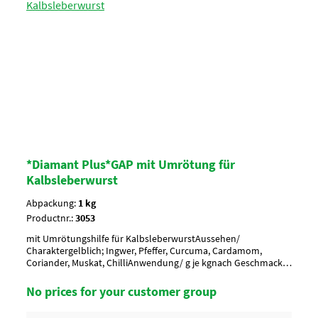
*Diamant Plus*GAP mit Umrötung für
Kalbsleberwurst
Abpackung:
1 kg
Productnr.:
3053
mit Umrötungshilfe für KalbsleberwurstAussehen/
Charaktergelblich; Ingwer, Pfeffer, Curcuma, Cardamom,
Coriander, Muskat, ChilliAnwendung/ g je kgnach Geschmack
würzen, 8 g je kgUmverpackung20 Btl. je Krt. (DF 100) / 36 Krt.
per PaletteArtikel-StatusHalal geeignet
No prices for your customer group