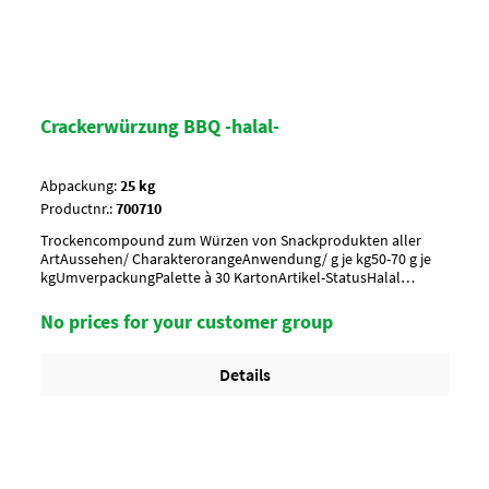
Crackerwürzung BBQ -halal-
Abpackung:
25 kg
Productnr.:
700710
Trockencompound zum Würzen von Snackprodukten aller
ArtAussehen/ CharakterorangeAnwendung/ g je kg50-70 g je
kgUmverpackungPalette à 30 KartonArtikel-StatusHalal
zertifiziertKoscher
No prices for your customer group
Details