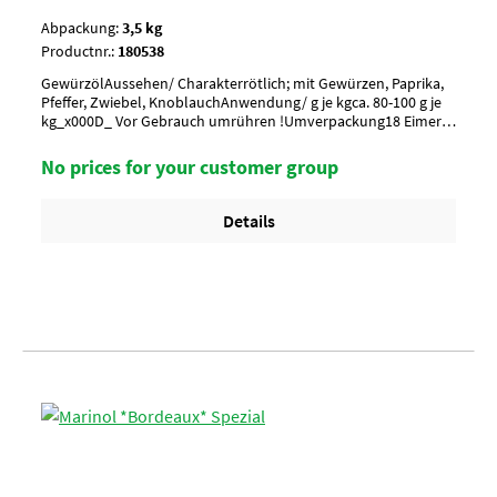
Abpackung:
3,5 kg
Productnr.:
180538
GewürzölAussehen/ Charakterrötlich; mit Gewürzen, Paprika,
Pfeffer, Zwiebel, KnoblauchAnwendung/ g je kgca. 80-100 g je
kg_x000D_ Vor Gebrauch umrühren !Umverpackung18 Eimer a
3,5 kg per Lage/ 6 Lagen per Palette = 108 EimerArtikel-
StatusHalal geeignet
No prices for your customer group
Details