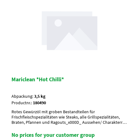
Mariclean *Hot Chilli*
Abpackung:
3,5 kg
Productnr.:
180490
Rotes Gewürzöl mit groben Bestandteilen für
Frischfleischspezialitäten wie Steaks, alle Grillspezialitäten,
Braten, Pfannen und Ragouts_x000D_ Aussehen/ Charakterrot
mit schwarzen groben BestandteilenAnwendung/ g je kg60-80
g je kg Steaks, bzw. 80-100 g je kg
No prices for your customer group
GeschnetzeltesUmverpackung18 Eimer a 3,5 kg per Lage/ 6