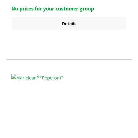
3,5 kg per Lage/ 6 Lagen per Palette = 108 EimerArtikel-
StatusHalal zertifiziert
No prices for your customer group
Details