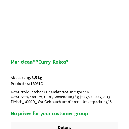
Mariclean® *Curry-Kokos*
Abpackung:
3,5 kg
Productnr.:
180416
GewürzölAussehen/ Charakterrot; mit groben
Gewürzen/Kräuter; CurryAnwendung/ g je kg80-100 g je kg
Fleisch_x000D_ Vor Gebrauch umrühren !Umverpackung18
Eimer a 3,5 kg per Lage/ 6 Lagen per Palette = 108 EimerArtikel-
StatusHalal zertifiziert
No prices for your customer group
Details