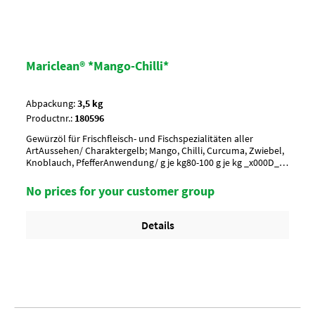
Mariclean® *Mango-Chilli*
Abpackung:
3,5 kg
Productnr.:
180596
Gewürzöl für Frischfleisch- und Fischspezialitäten aller
ArtAussehen/ Charaktergelb; Mango, Chilli, Curcuma, Zwiebel,
Knoblauch, PfefferAnwendung/ g je kg80-100 g je kg _x000D_
Vor Gebrauch umrühren !Umverpackung18 Eimer a 3,5 kg per
Lage/ 6 Lagen per Palette = 108 EimerArtikel-StatusHalal
No prices for your customer group
zertifiziert
Details