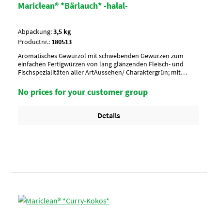
Mariclean® *Bärlauch* -halal-
Abpackung:
3,5 kg
Productnr.:
180513
Aromatisches Gewürzöl mit schwebenden Gewürzen zum
einfachen Fertigwürzen von lang glänzenden Fleisch- und
Fischspezialitäten aller ArtAussehen/ Charaktergrün; mit
Bärlauch und PetersilieAnwendung/ g je kg80-100 g je kg
Geschnetzeltes_x000D_ Vor Gebrauch umrühren
No prices for your customer group
!Umverpackung18 Eimer a 3,5 kg per Lage/ 6 Lagen per Palette
= 108 EimerArtikel-StatusHalal zertifiziertKoscher
Details