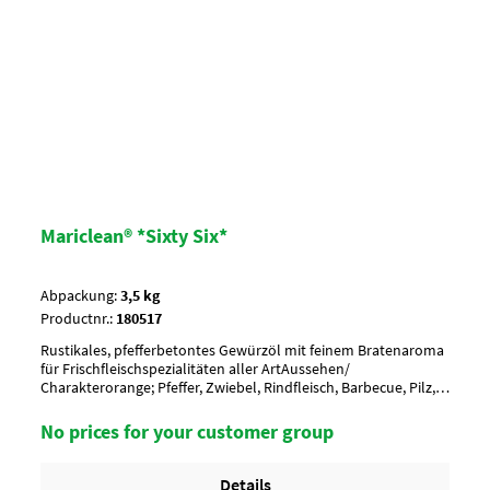
Mariclean® *Sixty Six*
Abpackung:
3,5 kg
Productnr.:
180517
Rustikales, pfefferbetontes Gewürzöl mit feinem Bratenaroma
für Frischfleischspezialitäten aller ArtAussehen/
Charakterorange; Pfeffer, Zwiebel, Rindfleisch, Barbecue, Pilz,
Speck, Paprika, VanilleAnwendung/ g je kg80-100 g je kg
Geschnetzeltes_x000D_ Vor Gebrauch umrühren
No prices for your customer group
!Umverpackung18 Eimer a 3,5 kg per Lage/ 6 Lagen per Palette
= 108 Eimer
Details