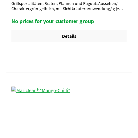
Grillspezialitäten, Braten, Pfannen und RagoutsAussehen/
Charaktergrün-gelblich, mit SichtkräuternAnwendung/ g je
kg70 g je kg Scheibenware bzw. 80 g je kg
Geschnetzeltes_x000D_ Vor Gebrauch umrühren
No prices for your customer group
!Umverpackung18 Eimer a 3,5 kg per Lage/ 6 Lagen per Palette
= 108 EimerArtikel-StatusHalal geeignet
Details