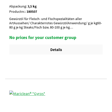
Abpackung:
3,5 kg
Productnr.:
180507
Gewürzöl für Fleisch- und Fischspezialitäten aller
ArtAussehen/ Charakterrotes GewürzölAnwendung/ g je kg60-
80 g je kg Steaks/Fisch bzw. 80-100 g je kg
Geschnetzeltes_x000D_ Vor Gebrauch umrühren
!Umverpackung18 Eimer a 3,5 kg per Lage/ 6 Lagen per Palette
No prices for your customer group
= 108 Eimer
Details