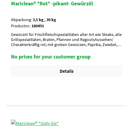
Mariclean® *Rot* -pikant- Gewürzöl
Abpackung:
3,5 kg , 30 kg
Productnr.:
180491
Gewürzöl für Frischfleischspezialitäten aller Art wie Steaks, alle
Grillspezialitäten, Braten, Pfannen und RagoutsAussehen/
Charakterkräftig rot; mit groben Gewürzen, Paprika, Zwiebel,
Pfeffer, Knoblauch, CurryAnwendung/ g je kg70 g je kg
Scheibenware bzw. 80 g je kg Geschnetzeltes_x000D_ Vor
No prices for your customer group
Gebrauch umrühren !Umverpackung18 Eimer a 3,5 kg per
Lage/ 6 Lagen per Palette = 108 EimerArtikel-StatusHalal
geeignetKoscher
Details