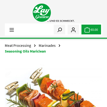
Skip to main content
€0.00
Meat Processing
Marinades
Seasoning Oils Mariclean