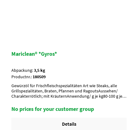
Mariclean® *Gyros*
Abpackung:
3,5 kg
Productnr.:
180509
Gewürzöl für Frischfleischspezialitäten Art wie Steaks, alle
Grillspezialitäten, Braten, Pfannen und RagoutsAussehen/
Charakterrötlich; mit KräuternAnwendung/ g je kg80-100 g je
kg_x000D_ Vor Gebrauch umrühren !Umverpackung18 Eimer a
3,5 kg per Lage/ 6 Lagen per Palette = 108 EimerArtikel-
No prices for your customer group
StatusHalal geeignet
Details