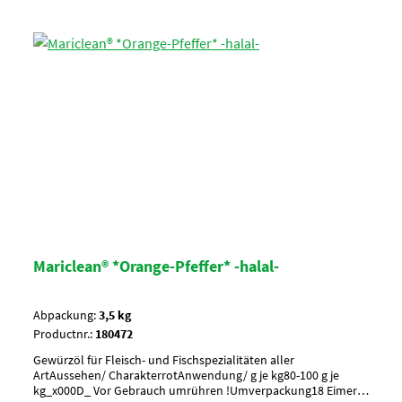
Mariclean® *Orange-Pfeffer* -halal-
Abpackung:
3,5 kg
Productnr.:
180472
Gewürzöl für Fleisch- und Fischspezialitäten aller
ArtAussehen/ CharakterrotAnwendung/ g je kg80-100 g je
kg_x000D_ Vor Gebrauch umrühren !Umverpackung18 Eimer a