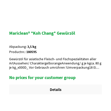
Mariclean® *Koh Chang* Gewürzöl
Abpackung:
3,5 kg
Productnr.:
180595
Gewürzöl für asiatische Fleisch- und Fischspezialitäten aller
ArtAussehen/ CharaktergelborangeAnwendung/ g je kgca. 80 g
je kg_x000D_ Vor Gebrauch umrühren !Umverpackung18 Eimer
a 3,5 kg per Lage/ 6 Lagen per Palette = 108 EimerArtikel-
StatusHalal geeignet
No prices for your customer group
Details