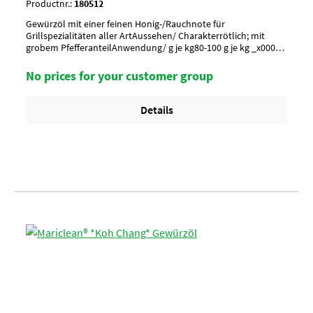
Productnr.:
180512
Gewürzöl mit einer feinen Honig-/Rauchnote für
Grillspezialitäten aller ArtAussehen/ Charakterrötlich; mit
grobem PfefferanteilAnwendung/ g je kg80-100 g je kg _x000D_
Vor Gebrauch umrühren !Umverpackung18 Eimer a 3,5 kg per
Lage/ 6 Lagen per Palette = 108 EimerArtikel-StatusHalal
No prices for your customer group
zertifiziert
Details