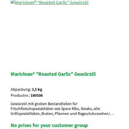
Mariclean® *Roasted Garlic* Gewürzöl
Abpackung:
3,5 kg
Productnr.:
180508
Gewürzöl mit groben Bestandteilen für
Frischfleischspezialitäten wie Spare Ribs, Steaks, alle
Grillspezialitäten, Braten, Pfannen und RagoutsAussehen/
Charakterrot mit groben GewürzenAnwendung/ g je kg60-80 g
je kg Steaks, 80-100 g je kg Geschnetzeltes_x000D_ Vor
No prices for your customer group
gebrauch umrühren !Umverpackung18 Eimer a 3,5 kg per