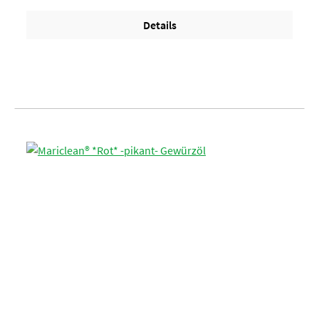
Lage/ 6 Lagen per Palette = 108 EimerArtikel-StatusHalal
geeignet
Details