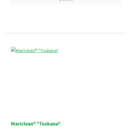
Mariclean® *Toskana*