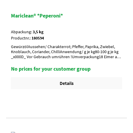
Mariclean® *Peperoni*
Abpackung:
3,5 kg
Productnr.:
180594
GewürzölAussehen/ Charakterrot; Pfeffer, Paprika, Zwiebel,
Knoblauch, Coriander, ChilliAnwendung/ g je kg80-100 g je kg
_x000D_ Vor Gebrauch umrühren !Umverpackung18 Eimer a
3,5 kg per Lage/ 6 Lagen per Palette = 108 Eimer
No prices for your customer group
Details