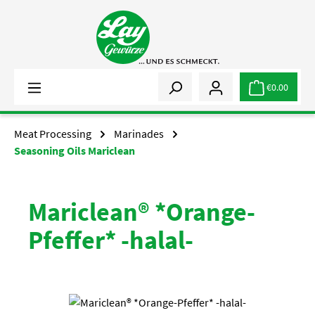
Skip to main content
€0.00
Meat Processing
Marinades
Seasoning Oils Mariclean
Mariclean® *Orange-
Pfeffer* -halal-
Skip image gallery