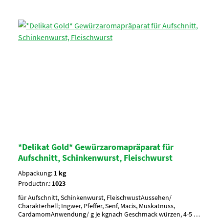
*Delikat Gold* Gewürzaromapräparat für
Aufschnitt, Schinkenwurst, Fleischwurst
Abpackung:
1 kg
Productnr.:
1023
für Aufschnitt, Schinkenwurst, FleischwustAussehen/
Charakterhell; Ingwer, Pfeffer, Senf, Macis, Muskatnuss,
CardamomAnwendung/ g je kgnach Geschmack würzen, 4-5 g