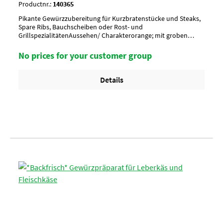
Productnr.:
140365
Pikante Gewürzzubereitung für Kurzbratenstücke und Steaks,
Spare Ribs, Bauchscheiben oder Rost- und
GrillspezialitätenAussehen/ Charakterorange; mit groben
Gewürzen; Paprika, Pfeffer, Coriander, Senf,
ZwiebelAnwendung/ g je kgnach Geschmack
No prices for your customer group
würzenUmverpackung20 Btl. je Krt. (DF 100) / 36 Krt. per
PaletteArtikel-StatusHalal geeignet
Details