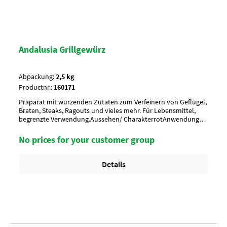
Andalusia Grillgewürz
Abpackung:
2,5 kg
Productnr.:
160171
Präparat mit würzenden Zutaten zum Verfeinern von Geflügel,
Braten, Steaks, Ragouts und vieles mehr. Für Lebensmittel,
begrenzte Verwendung.Aussehen/ CharakterrotAnwendung/ g
je kgnach Geschmack würzen, ca. 15-20 g je kgUmverpackung8
Btl. je Krt. (DF 102) / 36 Krt. per PaletteArtikel-StatusHalal
No prices for your customer group
geeignet
Details