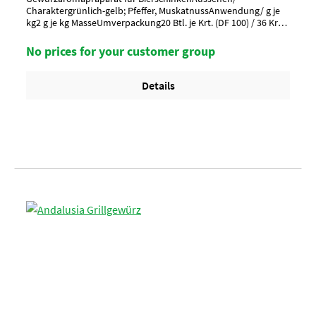
Charaktergrünlich-gelb; Pfeffer, MuskatnussAnwendung/ g je
kg2 g je kg MasseUmverpackung20 Btl. je Krt. (DF 100) / 36 Krt.
per PaletteArtikel-StatusHalal geeignet
No prices for your customer group
Details