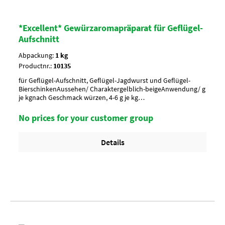
*Excellent* Gewürzaromapräparat für Geflügel-
Aufschnitt
Abpackung:
1 kg
Productnr.:
10135
für Geflügel-Aufschnitt, Geflügel-Jagdwurst und Geflügel-
BierschinkenAussehen/ Charaktergelblich-beigeAnwendung/ g
je kgnach Geschmack würzen, 4-6 g je kg
MasseUmverpackung15 Btl. je Krt. (DF 100) / 36 Krt. per
PaletteArtikel-StatusHalal geeignet
No prices for your customer group
Details