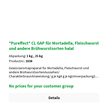
*Pureffect* CL GAP für Mortadella, Fleischwurst
und andere Brühwurstsorten halal
Abpackung:
1 kg , 25 kg
Productnr.:
1038
Gewürzaromapräparat für Mortadella, Fleischwurst und
andere BrühwurstsortenAussehen/
CharakterbraunAnwendung/ g je kg4 g je kgUmverpackung20
Btl. je Krt. (DF 100) / 36 Krt. per PaletteArtikel-StatusHalal
zertifiziert
No prices for your customer group
Details