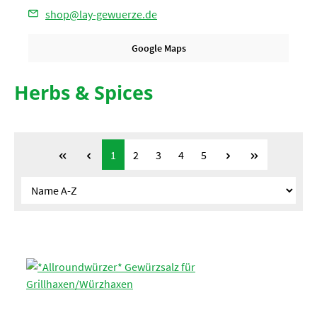
shop@lay-gewuerze.de
Google Maps
Herbs & Spices
Page
Page
Page
Page
Page
1
2
3
4
5