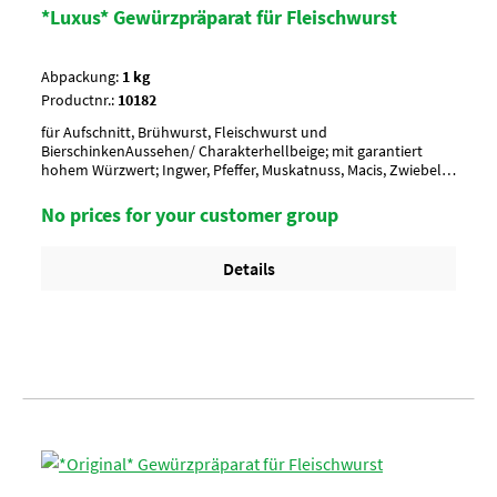
*Luxus* Gewürzpräparat für Fleischwurst
Abpackung:
1 kg
Productnr.:
10182
für Aufschnitt, Brühwurst, Fleischwurst und
BierschinkenAussehen/ Charakterhellbeige; mit garantiert
hohem Würzwert; Ingwer, Pfeffer, Muskatnuss, Macis, Zwiebel,
CardamomAnwendung/ g je kg4 g je kg
MasseUmverpackung20 Btl. je Krt. (DF 100) / 36 Krt. per
No prices for your customer group
PaletteArtikel-StatusHalal geeignet
Details