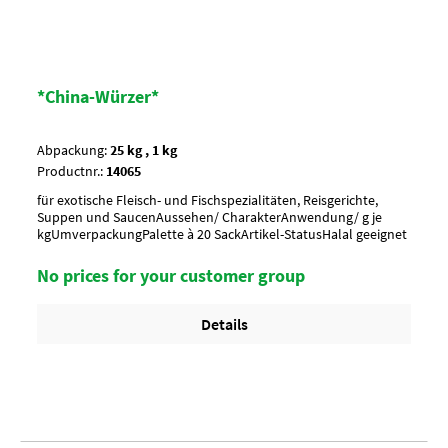
*China-Würzer*
Abpackung:
25 kg , 1 kg
Productnr.:
14065
für exotische Fleisch- und Fischspezialitäten, Reisgerichte,
Suppen und SaucenAussehen/ CharakterAnwendung/ g je
kgUmverpackungPalette à 20 SackArtikel-StatusHalal geeignet
No prices for your customer group
Details