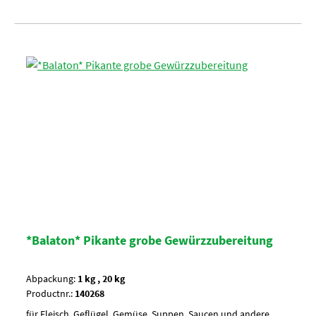
*Balaton* Pikante grobe Gewürzzubereitung
Abpackung:
1 kg , 20 kg
Productnr.:
140268
für Fleisch, Geflügel, Gemüse, Suppen, Saucen und andere