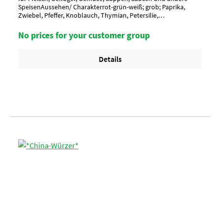
SpeisenAussehen/ Charakterrot-grün-weiß; grob; Paprika,
Zwiebel, Pfeffer, Knoblauch, Thymian, Petersilie,
MajoranAnwendung/ g je kgnach Geschmack würzen, ca. 10-15
g je kgUmverpackung15 Btl. je Krt. (DF 100) / 36 Krt. per
No prices for your customer group
PaletteArtikel-StatusHalal geeignet
Details