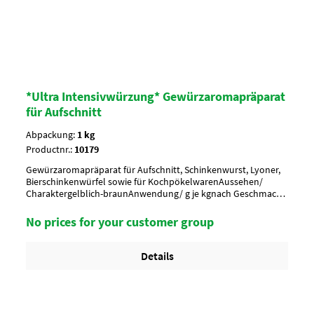
*Ultra Intensivwürzung* Gewürzaromapräparat
für Aufschnitt
Abpackung:
1 kg
Productnr.:
10179
Gewürzaromapräparat für Aufschnitt, Schinkenwurst, Lyoner,
Bierschinkenwürfel sowie für KochpökelwarenAussehen/
Charaktergelblich-braunAnwendung/ g je kgnach Geschmack
würzen, 2 g je kg MasseUmverpackung15 Btl. je Krt. (DF 100) /
36 Krt. per PaletteArtikel-StatusHalal geeignet
No prices for your customer group
Details