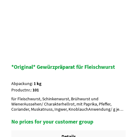
*Original* Gewürzpräparat für Fleischwurst
Abpackung:
1 kg
Productnr.:
101
für Fleischwurst, Schinkenwurst, Brühwurst und
WienerAussehen/ Charakterhellrot, mit Paprika, Pfeffer,
Coriander, Muskatnuss, Ingwer, KnoblauchAnwendung/ g je
kgnach Geschmack würzen, 4-5 g je kg MasseUmverpackung15
Btl. je Krt. (DF 100) / 36 Krt. per PaletteArtikel-StatusHalal
No prices for your customer group
geeignet
Details