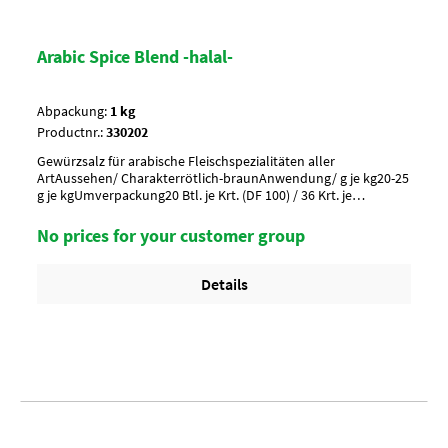
Arabic Spice Blend -halal-
Abpackung:
1 kg
Productnr.:
330202
Gewürzsalz für arabische Fleischspezialitäten aller
ArtAussehen/ Charakterrötlich-braunAnwendung/ g je kg20-25
g je kgUmverpackung20 Btl. je Krt. (DF 100) / 36 Krt. je
PaletteArtikel-StatusHalal zertifiziert
No prices for your customer group
Details