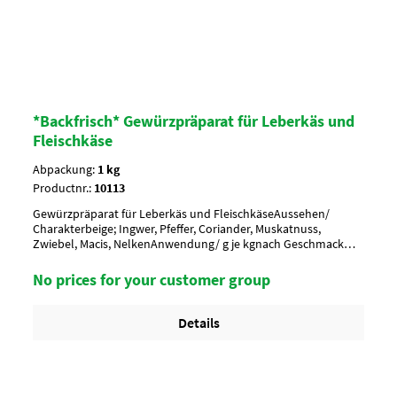
*Backfrisch* Gewürzpräparat für Leberkäs und
Fleischkäse
Abpackung:
1 kg
Productnr.:
10113
Gewürzpräparat für Leberkäs und FleischkäseAussehen/
Charakterbeige; Ingwer, Pfeffer, Coriander, Muskatnuss,
Zwiebel, Macis, NelkenAnwendung/ g je kgnach Geschmack
würzen, 3-4 g je kgUmverpackung15 Btl. je Krt. (DF 100) / 36 Krt.
per Palette
No prices for your customer group
Details