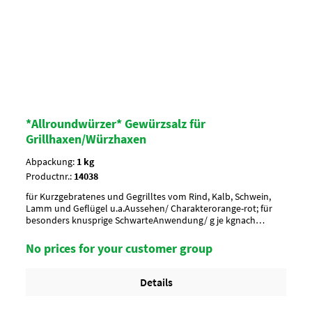
*Allroundwürzer* Gewürzsalz für
Grillhaxen/Würzhaxen
Abpackung:
1 kg
Productnr.:
14038
für Kurzgebratenes und Gegrilltes vom Rind, Kalb, Schwein,
Lamm und Geflügel u.a.Aussehen/ Charakterorange-rot; für
besonders knusprige SchwarteAnwendung/ g je kgnach
Geschmack würzen, 10-20 g je kgUmverpackung20 Btl. je Krt.
(DF 100) / 36 Krt. per PaletteArtikel-StatusHalal geeignet
No prices for your customer group
Details