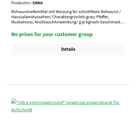
Productnr.:
10066
Rohwurstreifemittel mit Würzung für schnittfeste Rohwurst /
HaussalamiAussehen/ Charaktergrünlich-grau; Pfeffer,
Muskatnuss, KnoblauchAnwendung/ g je kgnach Geschmack,
ca. 12 g je kgUmverpackung15 Btl. je Krt. (DF 100) / 36 Krt. per
PaletteArtikel-StatusHalal geeignet
No prices for your customer group
Details