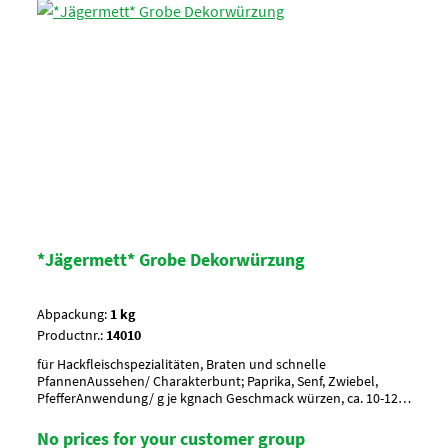
*Jägermett* Grobe Dekorwürzung
Abpackung:
1 kg
Productnr.:
14010
für Hackfleischspezialitäten, Braten und schnelle
PfannenAussehen/ Charakterbunt; Paprika, Senf, Zwiebel,
PfefferAnwendung/ g je kgnach Geschmack würzen, ca. 10-12 g
je kg MasseUmverpackung15 Btl. je Krt. (DF 100) / 36 Krt. per
PaletteArtikel-StatusHalal zertifiziert
No prices for your customer group