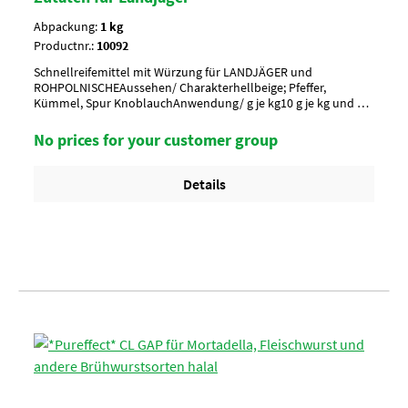
Abpackung:
1 kg
Productnr.:
10092
Schnellreifemittel mit Würzung für LANDJÄGER und
ROHPOLNISCHEAussehen/ Charakterhellbeige; Pfeffer,
Kümmel, Spur KnoblauchAnwendung/ g je kg10 g je kg und 24-
26 g NitritpökelsalzUmverpackung15 Btl. je Krt. (DF 100) / 36
Krt. per Palette
No prices for your customer group
Details