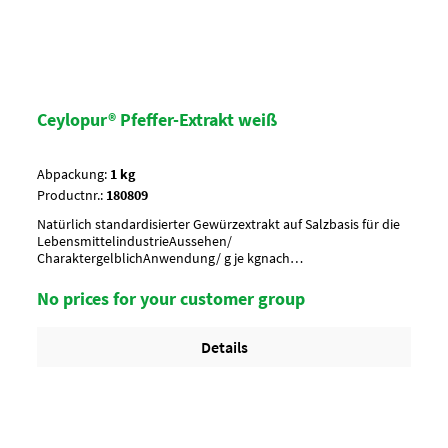
Ceylopur® Pfeffer-Extrakt weiß
Abpackung:
1 kg
Productnr.:
180809
Natürlich standardisierter Gewürzextrakt auf Salzbasis für die
LebensmittelindustrieAussehen/
CharaktergelblichAnwendung/ g je kgnach
GeschmackUmverpackung20 Btl. je Krt. (DF 100) / 36 Krt. per
PaletteArtikel-StatusKoscher
No prices for your customer group
Details