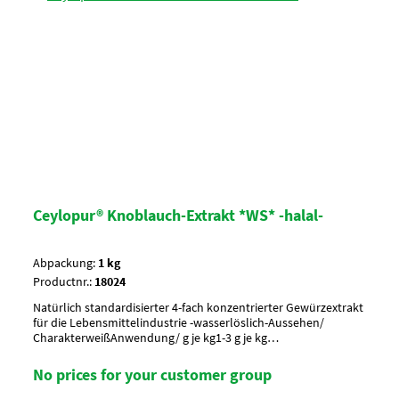
Ceylopur® Knoblauch-Extrakt *WS* -halal-
Abpackung:
1 kg
Productnr.:
18024
Natürlich standardisierter 4-fach konzentrierter Gewürzextrakt
für die Lebensmittelindustrie -wasserlöslich-Aussehen/
CharakterweißAnwendung/ g je kg1-3 g je kg
EndproduktUmverpackung15 Btl. je Krt. (DF 100) / 36 Krt. per
PaletteArtikel-StatusHalal zertifiziert
No prices for your customer group