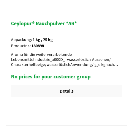
Ceylopur® Rauchpulver *AR*
Abpackung:
1 kg , 25 kg
Productnr.:
180898
Aroma für die weiterverarbeitende
Lebensmittelindustrie_x000D_ -wasserlöslich-Aussehen/
Charakterhellbeige; wasserlöslichAnwendung/ g je kgnach
Geschmack, 0,5-2,0 g je kg MasseUmverpackung20 Btl. je Krt.
(DF 102) / 36 Krt. per PaletteArtikel-StatusHalal geeignet
No prices for your customer group
Details