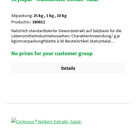
Abpackung:
25 kg , 1 kg , 10 kg
Productnr.:
180812
Natürlich standardisierter Gewürzextrakt auf Salzbasis für die
LebensmittelindustrieAussehen/ CharakterAnwendung/ g je
kgUmverpackungPalette à 30 BeutelArtikel-StatusHalal
zertifiziert
No prices for your customer group
Details