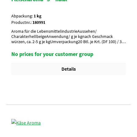
Abpackung:
1 kg
Productnr.:
180991
Aroma für die LebensmittelindustrieAussehen/
CharakterhellbeigeAnwendung/ g je kgnach Geschmack
würzen, ca. 2-5 g je kgUmverpackung20 Btl. je Krt. (DF 100) / 36
Krt. je PaletteArtikel-StatusHalal zertifiziert
No prices for your customer group
Details