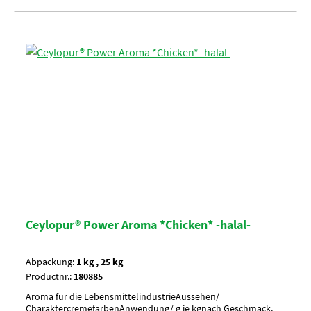
Ceylopur® Power Aroma *Chicken* -halal-
Abpackung:
1 kg , 25 kg
Productnr.:
180885
Aroma für die LebensmittelindustrieAussehen/
CharaktercremefarbenAnwendung/ g je kgnach Geschmack,