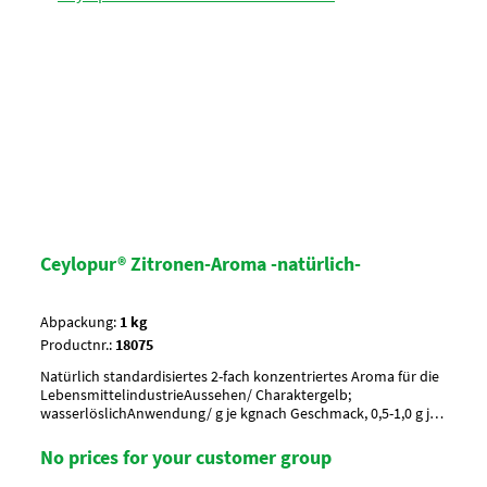
Ceylopur® Zitronen-Aroma -natürlich-
Abpackung:
1 kg
Productnr.:
18075
Natürlich standardisiertes 2-fach konzentriertes Aroma für die
LebensmittelindustrieAussehen/ Charaktergelb;
wasserlöslichAnwendung/ g je kgnach Geschmack, 0,5-1,0 g je
kgUmverpackung15 Btl. je Krt. (DF 100) / 36 Krt. per
PaletteArtikel-StatusHalal geeignet
No prices for your customer group