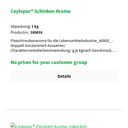
Ceylopur® Schinken Aroma
Abpackung:
1 kg
Productnr.:
180818
Fleischtrockenaroma für die Lebensmittelindustrie_x000D_ -
doppelt konzentriert-Aussehen/
CharaktercremefarbenAnwendung/ g je kgnach Geschmack, 1
g je kg MasseUmverpackung20 Btl. je Krt. (DF 102) / 36 Krt. per
PaletteArtikel-StatusHalal geeignet
No prices for your customer group
Details