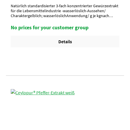
Natürlich standardisierter 3-fach konzentrierter Gewürzextrakt
für die Lebensmittelindustrie -wasserlöslich-Aussehen/
Charaktergelblich; wasserlöslichAnwendung/ g je kgnach
Geschmack würzen, ca. 1-5 g je kgUmverpackungPalette à 30
SackArtikel-StatusHalal zertifiziert
No prices for your customer group
Details