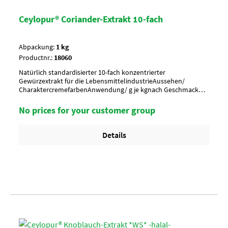
Ceylopur® Coriander-Extrakt 10-fach
Abpackung:
1 kg
Productnr.:
18060
Natürlich standardisierter 10-fach konzentrierter
Gewürzextrakt für die LebensmittelindustrieAussehen/
CharaktercremefarbenAnwendung/ g je kgnach Geschmack
würzen, ca. 0,5-3,0 g je kgUmverpackung20 Btl. je Krt. (DF 102) /
36 Krt. per PaletteArtikel-StatusHalal geeignet
No prices for your customer group
Details