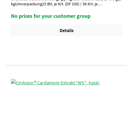
kgUmverpackung15 Btl. je Krt. (DF 100) / 36 Krt. je
PaletteArtikel-StatusHalal zertifiziert
No prices for your customer group
Details