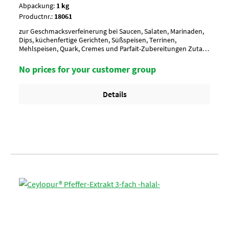
Abpackung:
1 kg
Productnr.:
18061
zur Geschmacksverfeinerung bei Saucen, Salaten, Marinaden,
Dips, küchenfertige Gerichten, Süßspeisen, Terrinen,
Mehlspeisen, Quark, Cremes und Parfait-Zubereitungen Zutat
geeignet für die Herstellung von "ohne Gentechnik"
gekennzeichneten Lebensmitteln.Aussehen/
No prices for your customer group
CharakterhellorangeAnwendung/ g je kgnach Geschmack, ca.
0,5-1,0 g je kgUmverpackung20 Btl. je Krt. (DF 100) / 36 Krt. per
Palette
Details