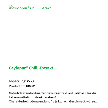
Ceylopur® Chilli-Extrakt
Abpackung:
25 kg
Productnr.:
180801
Natürlich standardisierter Gewürzextrakt auf Salzbasis für die
LebensmittelindustrieAussehen/
CharakterhellrotAnwendung/ g je kgnach Geschmack würzen,
ca. 0,5-3,0 g je kg EndproduktUmverpackungPalette à 30