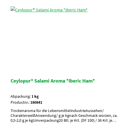
Ceylopur® Salami Aroma *Iberic Ham*
Abpackung:
1 kg
Productnr.:
180841
Trockenaroma für die LebensmittelindustrieAussehen/
CharakterweißAnwendung/ g je kgnach Geschmack würzen, ca.
0,5-2,0 g je kgUmverpackung20 Btl. je Krt. (DF 100) / 36 Krt. je
Palette