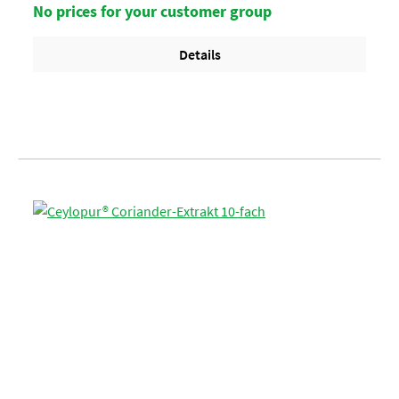
KartonArtikel-StatusHalal geeignet
No prices for your customer group
Details