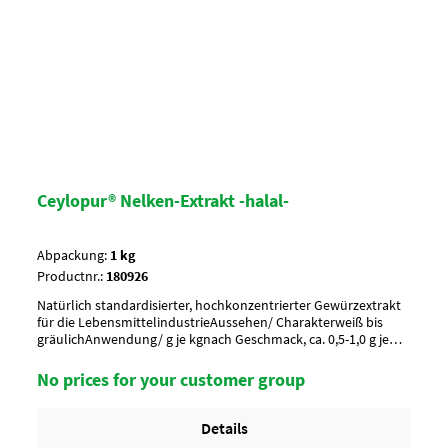
Ceylopur® Nelken-Extrakt -halal-
Abpackung:
1 kg
Productnr.:
180926
Natürlich standardisierter, hochkonzentrierter Gewürzextrakt
für die LebensmittelindustrieAussehen/ Charakterweiß bis
gräulichAnwendung/ g je kgnach Geschmack, ca. 0,5-1,0 g je
kgUmverpackung20 Btl. je Krt. (DF 100) / 36 Krt. per
PaletteArtikel-StatusHalal zertifiziert
No prices for your customer group
Details