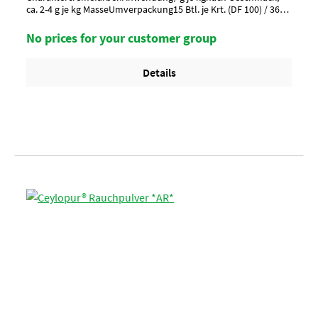
ca. 2-4 g je kg MasseUmverpackung15 Btl. je Krt. (DF 100) / 36
Krt. per PaletteArtikel-StatusHalal zertifiziert
No prices for your customer group
Details