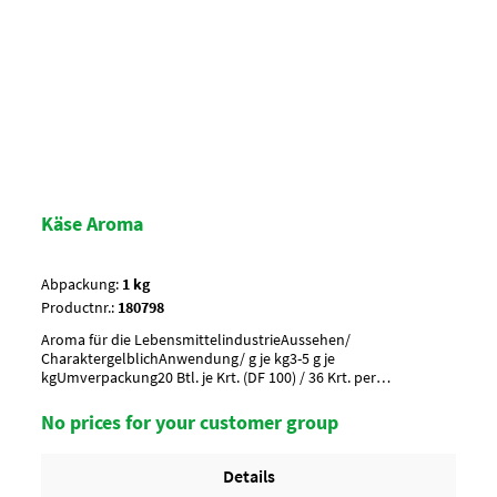
Käse Aroma
Abpackung:
1 kg
Productnr.:
180798
Aroma für die LebensmittelindustrieAussehen/
CharaktergelblichAnwendung/ g je kg3-5 g je
kgUmverpackung20 Btl. je Krt. (DF 100) / 36 Krt. per
PaletteArtikel-StatusHalal geeignet
No prices for your customer group
Details