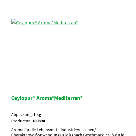
Ceylopur® Aroma*Mediterran*
Abpackung:
1 kg
Productnr.:
180894
Aroma für die LebensmittelindustrieAussehen/
CharakterweißAnwendung/ g je kgnach Geschmack, ca- 5-8 g je