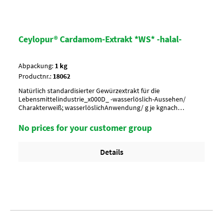
Ceylopur® Cardamom-Extrakt *WS* -halal-
Abpackung:
1 kg
Productnr.:
18062
Natürlich standardisierter Gewürzextrakt für die
Lebensmittelindustrie_x000D_ -wasserlöslich-Aussehen/
Charakterweiß; wasserlöslichAnwendung/ g je kgnach
Geschmack würzenUmverpackung20 Btl. je Krt. (DF 100) / 36
Krt. per PaletteArtikel-StatusHalal zertifiziert
No prices for your customer group
Details