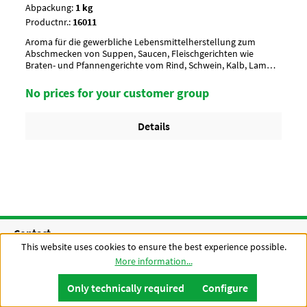
Abpackung:
1 kg
Productnr.:
16011
Aroma für die gewerbliche Lebensmittelherstellung zum
Abschmecken von Suppen, Saucen, Fleischgerichten wie
Braten- und Pfannengerichte vom Rind, Schwein, Kalb, Lamm,
Wild, Fisch und Geflügel, Gemüse und Beilagen_x000D_
Aussehen/ Charaktergrau-beigeAnwendung/ g je kgnach
No prices for your customer group
Geschmack, ca. 10-15 g je kgUmverpackung20 Btl. je Krt. (DF
102) / 36 Krt. per PaletteArtikel-StatusHalal geeignet
Details
Contact
This website uses cookies to ensure the best experience possible.
More information...
Company
Only technically required
Configure