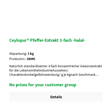
Ceylopur® Pfeffer-Extrakt 3-fach -halal-
Abpackung:
2 kg
Productnr.:
18045
Natürlich standardisierter 3-fach konzentrierter Gewürzextrakt
für die LebensmittelindustrieAussehen/
CharakterdunkelgelbAnwendung/ g je kgnach Geschmack
würzenUmverpackung10 Btl. je Krt. (DF 102) / 36 Krt. per
PaletteArtikel-StatusHalal zertifiziert
No prices for your customer group
Details