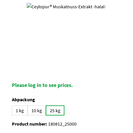
Skip image gallery
Please log in to see prices.
Select
Abpackung
1 kg
10 kg
25 kg
Product number:
180812_25000