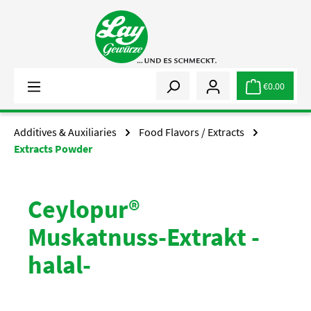
Skip to main content
€0.00
Additives & Auxiliaries
Food Flavors / Extracts
Extracts Powder
Ceylopur®
Muskatnuss-Extrakt -
halal-