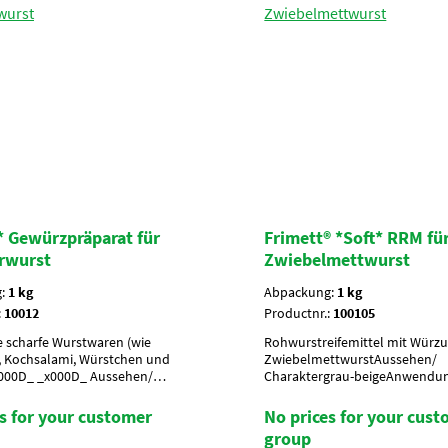
 Gewürzpräparat für
Frimett® *Soft* RRM für
rwurst
Zwiebelmettwurst
g:
1 kg
Abpackung:
1 kg
:
10012
Productnr.:
100105
e scharfe Wurstwaren (wie
Rohwurstreifemittel mit Würzun
, Kochsalami, Würstchen und
ZwiebelmettwurstAussehen/
x000D_ _x000D_ Aussehen/
Charaktergrau-beigeAnwendung
uchsrot; mit groben
kgnach Geschmack würzen, ca. 
ndung/ g je kg10 g je kg
kgUmverpackung20 Btl. je Krt. 
s for your customer
No prices for your cus
packung15 Btl. je Krt. (DF 100) /
Krt. per Palette
group
r PaletteArtikel-StatusHaram