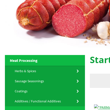
Star
Meat Processing
Herbs & Spices
Sausage Seasonings
Coatings
Additives / Functional Additives