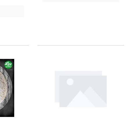
,Artikel 27, Absatz 1b) Aussehen/
Charakter Anwendung/ g je kgLAY
Pökelstarter mit Lay-Gewürzpräparat
vermischen und zu Beginn der Produktion
zugeben Artikel-StatusLMKV Reifekulturen
Die Haltbarkeit im Originalgebinde
verringert sich bei folgenden
Lagerbedingungen wie folgt: im Kühlschrank
+ 4 °C (3 Monate), im Gefrierschrank - 18 °C (8
Monate)