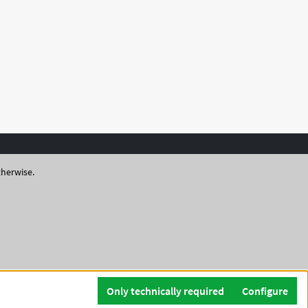
therwise.
Only technically required
Configure