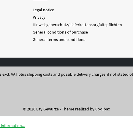
e), - 18 °C (8 Monate)
Legal notice
Privacy
Hinweisgeberschutz/Lieferkettensorgfaltspflichten
General conditions of purchase
General terms and conditions
es excl. VAT plus
shipping costs
and possible delivery charges, if not stated o
© 2026 Lay Gewürze - Theme realized by
Coolbax
information...