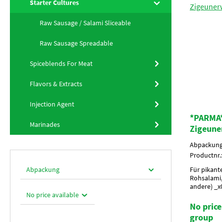
Starter Cultures
Raw Sausage / Salami Sliceable
Raw Sausage Spreadable
Spiceblends For Meat
Flavors & Extracts
Injection Agent
*PARMA*
Marinades
Zigeune
Abpackun
Productnr.
Für pikant
Abpackung
Rohsalami
andere) _
Charakterf
No price available
ChilliAnwe
No price
MasseUmver
group
36 Krt. pe