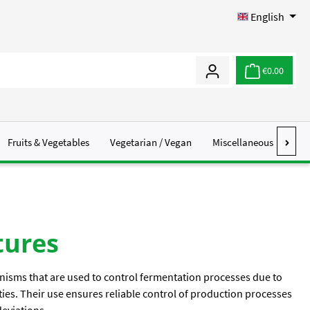
English
€0.00
Fruits & Vegetables
Vegetarian / Vegan
Miscellaneous
Abo
tures
nisms that are used to control fermentation processes due to
ties. Their use ensures reliable control of production processes