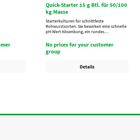
Quick-Starter 15 g Btl. für 50/100
kg Masse
Starterkulturen für schnittfeste
Rohwurstsorten. Sie bewirken eine schnelle
pH-Wert Absenkung, ein rundes
ausgeglichenes typisches Rohwurstaroma,
sowie eine stabile natürliche Pökelrotfarbe.
tomer
No prices for your customer
Bei der Verarbeitung von ökologischen
group
Lebensmitteln dürfen Zubereitungen aus
Mikroorganismen (und Enzymen) verwendet
werden, die üblicherweise bei der
Details
Lebensmittelherstellung eingesetzt
werden." (Verordnung (EG) Nr. 889/2008
,Artikel 27, Absatz 1b)Aussehen/
CharakterAnwendung/ g je kgQuick-Starter
mit Lay-Gewürzpräparat vermischen und zu
Beginn der Produktion zugebenArtikel-
Status