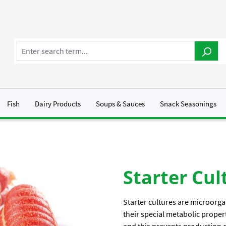
Fish
Dairy Products
Soups & Sauces
Snack Seasonings
Starter Cul
Starter cultures are microorga
their special metabolic proper