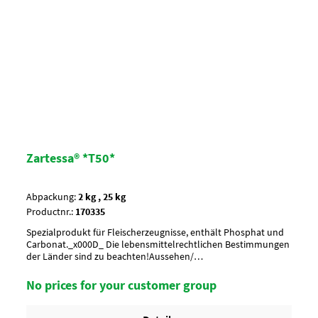
Zartessa® *T50*
Abpackung:
2 kg , 25 kg
Productnr.:
170335
Spezialprodukt für Fleischerzeugnisse, enthält Phosphat und
Carbonat._x000D_ Die lebensmittelrechtlichen Bestimmungen
der Länder sind zu beachten!Aussehen/
CharakterweißAnwendung/ g je kg18-20 g je
kgUmverpackung10 Btl. je Krt. (DF 102) / 36 Krt. per
No prices for your customer group
PaletteArtikel-StatusHalal zertifiziertUnterliegt GHS