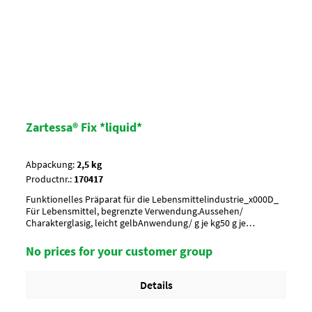
Zartessa® Fix *liquid*
Abpackung:
2,5 kg
Productnr.:
170417
Funktionelles Präparat für die Lebensmittelindustrie_x000D_
Für Lebensmittel, begrenzte Verwendung.Aussehen/
Charakterglasig, leicht gelbAnwendung/ g je kg50 g je
kgUmverpackung50 Kan. pro Lage/ 4 Lagen pro Palette = 200
Kanister
No prices for your customer group
Details