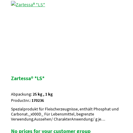
Zartessa® *LS*
Abpackung:
25 kg , 1 kg
Productnr.:
170236
Spezialprodukt für Fleischerzeugnisse, enthält Phosphat und
Carbonat._x000D_ Für Lebensmittel, begrenzte
Verwendung.Aussehen/ CharakterAnwendung/ g je
kgUmverpackungPalette à 30 SackArtikel-StatusHalal geeignet
No prices for your customer group