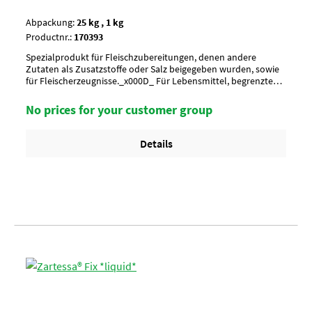
Abpackung:
25 kg , 1 kg
Productnr.:
170393
Spezialprodukt für Fleischzubereitungen, denen andere
Zutaten als Zusatzstoffe oder Salz beigegeben wurden, sowie
für Fleischerzeugnisse._x000D_ Für Lebensmittel, begrenzte
Verwendung.Aussehen/ CharakterAnwendung/ g je
kgUmverpackungPalette à 20 Sack
No prices for your customer group
Details