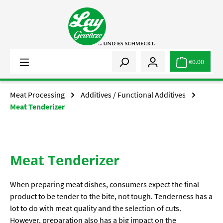
Skip to main content
€0.00
Meat Processing
Additives / Functional Additives
Meat Tenderizer
Meat Tenderizer
When preparing meat dishes, consumers expect the final
product to be tender to the bite, not tough. Tenderness has a
lot to do with meat quality and the selection of cuts.
However, preparation also has a big impact on the