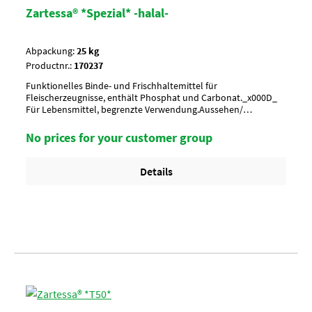
Zartessa® *Spezial* -halal-
Abpackung:
25 kg
Productnr.:
170237
Funktionelles Binde- und Frischhaltemittel für
Fleischerzeugnisse, enthält Phosphat und Carbonat._x000D_
Für Lebensmittel, begrenzte Verwendung.Aussehen/
CharakterweißAnwendung/ g je kgca. 15 g je kg Fleisch bei 15-
20 % Zunahme, ca. 20 g je kg Fleisch bei 20-25 %
No prices for your customer group
ZunahmeUmverpackungPalette à 30 SackArtikel-StatusHalal
zertifiziert
Details