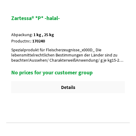
Zartessa® *P* -halal-
Abpackung:
1 kg , 25 kg
Productnr.:
170240
Spezialprodukt für Fleischerzeugnisse_x000D_ Die
lebensmittelrechtlichen Bestimmungen der Länder sind zu
beachten!Aussehen/ CharakterweißAnwendung/ g je kg15-25 g
je kgUmverpackung20 Btl. per Krt. (DF 102) / 36 Krt. per
PaletteArtikel-StatusHalal zertifiziert
No prices for your customer group
Details