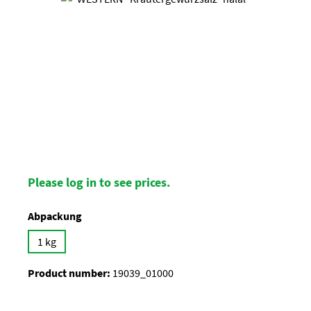
Please log in to see prices.
Select
Abpackung
1 kg
Product number:
19039_01000