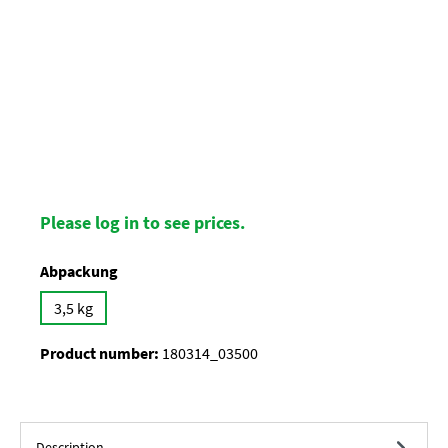
Please log in to see prices.
Select
Abpackung
3,5 kg
Product number:
180314_03500
Description