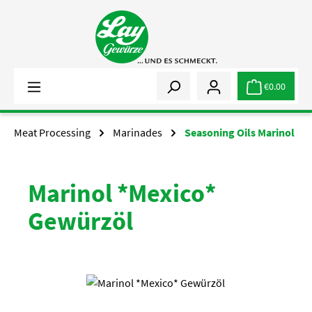
Skip to main content
€0.00
Meat Processing
Marinades
Seasoning Oils Marinol
Marinol *Mexico*
Gewürzöl
Skip image gallery