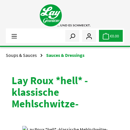
Skip to main content
€0.00
Soups & Sauces
Sauces & Dressings
Lay Roux *hell* -
klassische
Mehlschwitze-
Skip image gallery