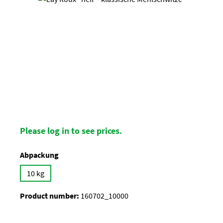
Please log in to see prices.
Select
Abpackung
10 kg
Product number:
160702_10000