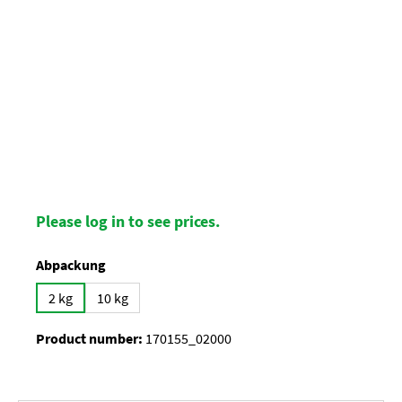
Please log in to see prices.
Select
Abpackung
2 kg
10 kg
Product number:
170155_02000