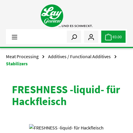
Skip to main content
€0.00
Meat Processing
Additives / Functional Additives
Stabilizers
FRESHNESS -liquid- für
Hackfleisch
Skip image gallery